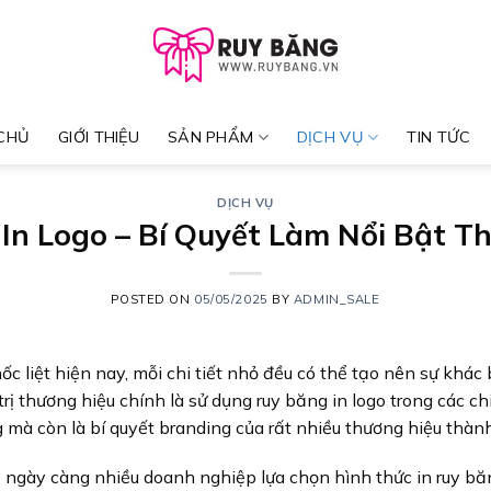
CHỦ
GIỚI THIỆU
SẢN PHẨM
DỊCH VỤ
TIN TỨC
DỊCH VỤ
In Logo – Bí Quyết Làm Nổi Bật T
POSTED ON
05/05/2025
BY
ADMIN_SALE
 liệt hiện nay, mỗi chi tiết nhỏ đều có thể tạo nên sự khác 
rị thương hiệu chính là sử dụng ruy băng in logo trong các c
mà còn là bí quyết branding của rất nhiều thương hiệu thàn
o ngày càng nhiều doanh nghiệp lựa chọn hình thức in ruy băn