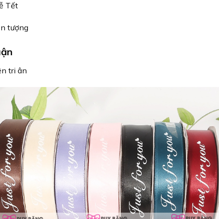
lễ Tết
ấn tượng
uận
n tri ân