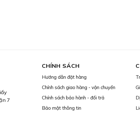
CHÍNH SÁCH
C
Hướng dẫn đặt hàng
T
Chính sách giao hàng - vận chuyển
Gi
iấy
Chính sách bảo hành - đổi trả
D
ận 7
Bảo mật thông tin
Li