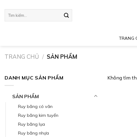
Skip
to
Tìm
kiếm:
content
TRANG 
TRANG CHỦ
/
SẢN PHẨM
DANH MỤC SẢN PHẨM
Không tìm th
SẢN PHẨM
Ruy băng có vân
Ruy băng kim tuyến
Ruy băng lụa
Ruy băng nhựa