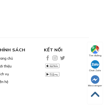
HÍNH SÁCH
KẾT NỐI
Tìm đường
rang chủ
ới thiệu
Chat Zalo
ịch vụ
ên hệ
Messenger