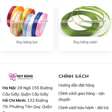
Hà Tĩnh:
288 Nguyễn Du, Phường Bắc Hà, TP. Hà Tĩnh
Tổng đài:
1900 2238
| Di động:
0943344333
Website:
www.ruybang.vn
CHÚNG TÔI LUÔN SẴN LÒNG THIẾT KẾ – IN ẤN VÀ
GIAO HÀNG TẬN NƠI TRONG CẢ NƯỚC!
Ruy băng lụa
Ruy băng satin
CHÍNH SÁCH
Hướng dẫn đặt hàng
Hà Nội:
29 Ngõ 155 Đường
Chính sách giao hàng - vận
Cầu Giấy, Quận Cầu Giấy
chuyển
Hồ Chí Minh:
132 Đường
79, Phường Tân Quy, Quận
Chính sách bảo hành - đổi trả