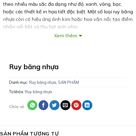
theo nhiều màu sắc đa dạng như đỏ, xanh, vàng, bạc,
hoặc các thiết kế in họa tiết đặc biệt. Một số loại ruy băng
nhựa còn có hiệu ứng ánh kim hoặc hoa văn nổi, tạo điểm
nhấn nổi bật và thu hút ánh nhìn.
Xem thêm
Ruy băng nhựa rất dễ uốn nắn, cắt và tạo kiểu, lý tưởng
để gói quà, làm nơ, trang trí sự kiện, hoặc sử dụng trong
ngành công nghiệp. Đây cũng là lựa chọn phổ biến cho
trang trí cây thông Noel, làm dây treo, hoặc làm đồ thủ
Ruy băng nhựa
công.
Danh mục:
Ruy băng nhựa
,
SẢN PHẨM
Để có thêm thông tin về ruy băng nhựa, vụi lòng liên hệ
Từ khóa:
Ruy băng nhựa
chúng tôi để được tư vấn & hỗ trợ.
VĂN PHÒNG LÀM VIỆC:
Chia sẻ
Hà Nội:
Số 29 Ngõ 155 Đường Cầu Giấy, Phường Quan
Hoa, Quận Cầu Giấy
Hồ Chí Minh:
132 Đường 79, Phường Tân Quy, Quận 7
SẢN PHẨM TƯƠNG TỰ