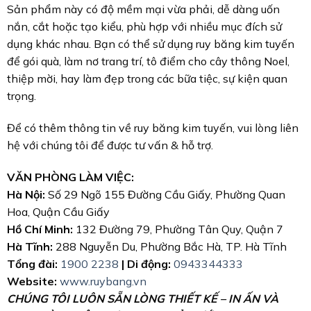
Sản phẩm này có độ mềm mại vừa phải, dễ dàng uốn
nắn, cắt hoặc tạo kiểu, phù hợp với nhiều mục đích sử
dụng khác nhau. Bạn có thể sử dụng ruy băng kim tuyến
để gói quà, làm nơ trang trí, tô điểm cho cây thông Noel,
thiệp mời, hay làm đẹp trong các bữa tiệc, sự kiện quan
trọng.
Để có thêm thông tin về ruy băng kim tuyến, vui lòng liên
hệ với chúng tôi để được tư vấn & hỗ trợ.
VĂN PHÒNG LÀM VIỆC:
Hà Nội:
Số 29 Ngõ 155 Đường Cầu Giấy, Phường Quan
Hoa, Quận Cầu Giấy
Hồ Chí Minh:
132 Đường 79, Phường Tân Quy, Quận 7
Hà Tĩnh:
288 Nguyễn Du, Phường Bắc Hà, TP. Hà Tĩnh
Tổng đài:
1900 2238
| Di động:
0943344333
Website:
www.ruybang.vn
CHÚNG TÔI LUÔN SẴN LÒNG THIẾT KẾ – IN ẤN VÀ