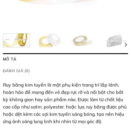
MÔ TẢ
ĐÁNH GIÁ (0)
Ruy băng kim tuyến là một phụ kiện trang trí lấp lánh,
hoàn hảo để mang đến vẻ đẹp rực rỡ và nổi bật cho bất
kỳ không gian hay sản phẩm nào. Được làm từ chất liệu
cao cấp như satin, polyester, hoặc lụa, ruy băng được phủ
hoặc dệt kèm các sợi kim tuyến sáng bóng, tạo nên hiệu
ứng ánh sáng lung linh khi nhìn từ mọi góc độ.